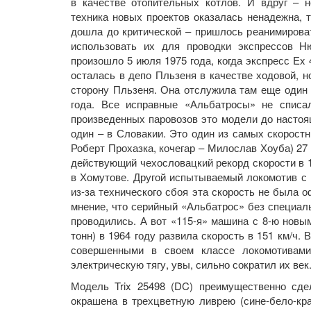
в качестве отопительных котлов. И вдруг – 
техника новых проектов оказалась ненадежна, т
дошла до критической – пришлось реанимироват
использовать их для проводки экспрессов Ню
произошло 5 июля 1975 года, когда экспресс Ex
осталась в депо Пльзеня в качестве ходовой, 
сторону Пльзеня. Она отслужила там еще один 
года. Все исправные «Альбатросы» не списал
произведенных паровозов это модели до настояще
один – в Словакии. Это один из самых скорост
Роберт Прохазка, кочегар – Милослав Хоуба) 27
действующий чехословацкий рекорд скорости в 1
в Хомутове. Другой испытываемый локомотив с н
из-за технического сбоя эта скорость не была
мнение, что серийный «Альбатрос» без специаль
проводились. А вот «115-я» машина с 8-ю новым
тонн) в 1964 году развила скорость в 151 км/ч
совершенными в своем классе локомотивами
электрическую тягу, увы, сильно сократил их век
Модель Trix 25498 (DC) преимущественно сде
окрашена в трехцветную ливрею (сине-бело-к