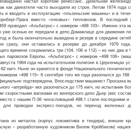
неожиданно настал короткий ренессанс. Дизельная железнод
ак как двигатели часто выходили из строя. Летом 1974 года 
ь и вводить в эксплуатацию «пльзеньские машины» и в течен
рнберг-Прага вместо «очковых» тепловозов. В последний 
 459 проводил «Альбатрос» с номером «498 103». Именно эта 
но уже осенью ее передали в депо Домажлице для движения по
год и была окончательно выведена в резерв в середине октяб
и сразу, они оставались в резерве до декабря 1979 года
го времени сохранились три (104, 106 и 112) – из них два в 
ных паровозов Европы. «Альбатрос» с номером «498 106» (маш
 августа 1964 года на испытательном полигоне в Церхеницах у
62 км/ч. Ныне он хранится в фонде Национального техническо
омером «498 115» 6 сентября того же года разогнался до 168 
 официально подтверждена. Впоследствии машинист Прохазка в
ного «апгрейда» мог разогнаться до 175 км/ч, но испытания б
и скоростными вагонами из венгерского депо Дьер (вес соста
. Вместе с нашим П-36 чехословацкий 498.1 стали последними 
 для проводки экспресс-поездов, но переход железных д
.
лана из металла (корпус локомотива и тендера), внешне кр
расную – разработанную художником Вилем Крейбихом) нацио