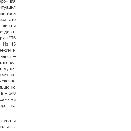
орожная
ситуация
ии года
раз это
машина и
ездов в
ря 1976
. Из 15
Чехии, и
инист –
становил
го музея
км/ч, но
ысказал
ольше не
ва – 340
и самыми
орог на
асива и
нальных