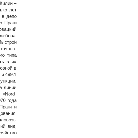
 Жилин –
ько лет
 в депо
з Праги
овацкий
жебова.
«быстрой
точного
го типа
ть в их
новной в
 и 499.1
ункции.
а линии
 «Nord-
970 года
Праги и
ования,
пловозы
ий вид.
озяйство