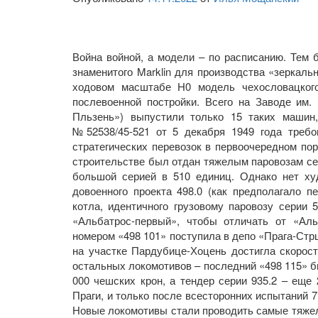
Война войной, а модели – по расписанию. Тем б
знаменитого Marklin для производства «зеркаль
ходовом масштабе H0 модель чехословацкого 
послевоенной постройки. Всего на Заводе им.
Пльзень») выпустили только 15 таких машин
№52538/45-521 от 5 декабря 1949 года требо
стратегических перевозок в первоочередном по
строительстве был отдан тяжелым паровозам сер
большой серией в 510 единиц. Однако нет ху
довоенного проекта 498.0 (как предполагало 
котла, идентичного грузовому паровозу серии 
«Альбатрос-первый», чтобы отличать от «Аль
номером «498 101» поступила в депо «Прага-Стрш
на участке Пардубице-Хоцень достигла скорос
остальных локомотивов – последний «498 115» б
000 чешских крон, а тендер серии 935.2 – еще
Праги, и только после всесторонних испытаний 7
Новые локомотивы стали проводить самые тяжел