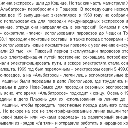
Жилина экспрессы шли до Кошице. Но так как часть магистрали
«Альбатроса» перебросили в Пршеров. В последующие нескол
ока все 15 выпущенных экземпляров в 1960 году не собрали
о использовались для проводки международных экспрессов и
ранице, откуда они направлялись в венгерский Комаром и сл
» сократила «плечо» использования паровозов до Чешски Тр
8.1 проводили почтовые составы, а также поезда с товарами 
 использовать новые локомотивы привело к увеличению ежесу
ли 20 тыс. км. Пиковый период эксплуатации паровозов это
нако электрификация путей постепенно сокращала потребнос
чали электрифицировать пути, и вскоре электротяга стала ос
апешта. 1969 год был переломным – электровозы серий S 499.0
сс-поездов, а на «Альбатросы» легли лишь вспомогательные ф
2 машины были переданы в депо Леопольдов, где трудились н
еданы в депо Нове-Замке для проводки сезонных экспрессов
лось ясно, что время «Альбатросов» подходит к концу. Осенью 1
еданы в депо Пльзень для их использования на линиях до 
 машины, чтобы проводить престижные поезда дальнего след
». Но вскоре на все не электрифицированные линии вышли те
чковой змеей» или «очками водолаза» за характерный внешн
ывели из «рядов ж/д тяги» и отправили работать в народное х