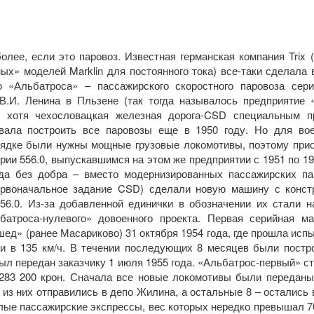
олее, если это паровоз. Известная германская компания Trix
ных» моделей Marklin для постоянного тока) все-таки сделала
«Альбатроса» – пассажирского скоростного паровоза сери
 В.И. Ленина в Пльзене (так тогда называлось предприятие 
, хотя чехословацкая железная дорога-CSD специальным п
вала построить все паровозы еще в 1950 году. Но для во
рядке были нужны мощные грузовые локомотивы, поэтому прио
ии 556.0, выпускавшимся на этом же предприятии с 1951 по 1
да без добра – вместо модернизированных пассажирских па
первоначальное задание CSD) сделали новую машину с конст
556.0. Из-за добавленной единички в обозначении их стали н
батроса-нулевого» довоенного проекта. Первая серийная м
ед» (ранее Масариково) 31 октября 1954 года, где прошла исп
ти в 135 км/ч. В течении последующих 8 месяцев были постр
ыл передан заказчику 1 июля 1955 года. «Альбатрос-первый» с
 283 200 крон. Сначала все новые локомотивы были переданы
 из них отправились в депо Жилина, а остальные 8 – остались 
ые пассажирские экспрессы, вес которых нередко превышал 70