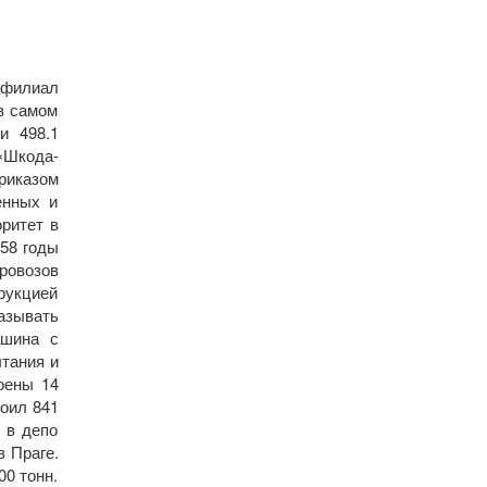
 (филиал
 в самом
и 498.1
«Шкода-
риказом
енных и
ритет в
958 годы
ровозов
рукцией
азывать
ашина с
ытания и
оены 14
тоил 841
 в депо
в Праге.
0 тонн.