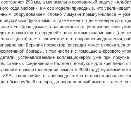
 составляет 293 мм, а минимально проходимый радиус «Альбат
ного хода маховик, а 4 оси модели приводные, что увеличивает 
нным оборудованием словно лимузин премиум-класса – уже
 и звуковыми функциями, а также имеется дымогенератор с ц
ньшать «выброс дыма» в зависимости от увеличения или уме
ди) и прожектор в передней части локомотива меняют (для и
лого» цвета) цвет в зависимости от направления движения, ра
управлении. Верхний прожектор (впереди) может включаться о
окомотивной бригады, в том числе и с помощью цифрового упр
детали, устанавливаемые коллекционером уже при покупке
в, сцепных соединений и баллон с воздухом для крепления к 
ующий и поныне (последний ремонт в 2009 году) музейный лок
— ZSR, находящийся в главном депо Братиславы и иногда вые
 да обмен рублей на евро, да параллельный импорт – легче на 