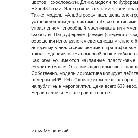
цветов Чехословакии. Длина модели по буферам
R2 = 437,5 мм. Электродвигатель имеет для плав
Также модель «Альбатроса» насыщена электро
установлен декодер системы mfx со световыми
управлением, способный увеличивать или уме
скорости. Надбуферные фонари (спереди и сза
освещения используются светодиоды «теплого бе
алгоритму в аналоговом режиме и при цифровом 
также подсвечивается номерной знак и кабина л
Как обычно имеются накладные пластиковые 
самостоятельно. Это имитации тормозных шланго
Собственно, модель локомотива копирует действ
номером «498 104» Словацких железных дорог 
на публичные мероприятия. Цена всего 638 евро,
Берлина дойти. Но все равно хочется…
Илья Мощанский