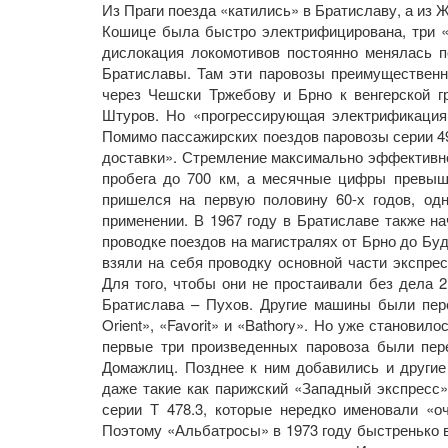
Из Праги поезда «катились» в Братиславу, а из 
Кошице была быстро электрифицирована, три 
дислокация локомотивов постоянно менялась п
Братиславы. Там эти паровозы преимущественн
через Чешски Тржебову и Брно к венгерской г
Штуров. Но «прогрессирующая электрификация
Помимо пассажирских поездов паровозы серии 49
доставки». Стремление максимально эффективно
пробега до 700 км, а месячные цифры превыша
пришелся на первую половину 60-х годов, од
применении. В 1967 году в Братиславе также на
проводке поездов на магистралях от Брно до Буд
взяли на себя проводку основной части экспре
Для того, чтобы они не простаивали без дела 
Братислава – Пухов. Другие машины были пер
Orient», «Favorit» и «Bathory». Но уже станови
первые три произведенных паровоза были пер
Домажлиц. Позднее к ним добавились и другие
даже такие как парижский «Западный экспресс
серии Т 478.3, которые нередко именовали «о
Поэтому «Альбатросы» в 1973 году быстренько в