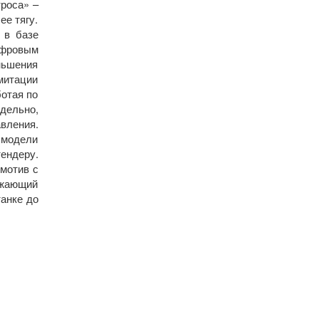
роса» –
ее тягу.
 в базе
ифровым
ньшения
митации
ботая по
тдельно,
авления.
 модели
тендеру.
омотив с
зжающий
танке до