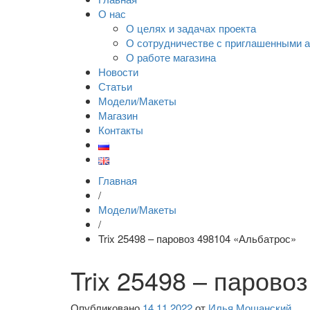
О нас
О целях и задачах проекта
О сотрудничестве с приглашенными 
О работе магазина
Новости
Статьи
Модели/Макеты
Магазин
Контакты
Главная
/
Модели/Макеты
/
Trix 25498 – паровоз 498104 «Альбатрос»
Trix 25498 – парово
Опубликовано
14.11.2022
от
Илья Мощанский