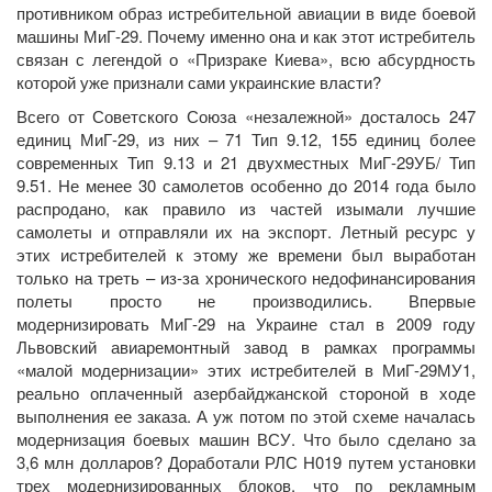
противником образ истребительной авиации в виде боевой
машины МиГ-29. Почему именно она и как этот истребитель
связан с легендой о «Призраке Киева», всю абсурдность
которой уже признали сами украинские власти?
Всего от Советского Союза «незалежной» досталось 247
единиц МиГ-29, из них – 71 Тип 9.12, 155 единиц более
современных Тип 9.13 и 21 двухместных МиГ-29УБ/ Тип
9.51. Не менее 30 самолетов особенно до 2014 года было
распродано, как правило из частей изымали лучшие
самолеты и отправляли их на экспорт. Летный ресурс у
этих истребителей к этому же времени был выработан
только на треть – из-за хронического недофинансирования
полеты просто не производились. Впервые
модернизировать МиГ-29 на Украине стал в 2009 году
Львовский авиаремонтный завод в рамках программы
«малой модернизации» этих истребителей в МиГ-29МУ1,
реально оплаченный азербайджанской стороной в ходе
выполнения ее заказа. А уж потом по этой схеме началась
модернизация боевых машин ВСУ. Что было сделано за
3,6 млн долларов? Доработали РЛС H019 путем установки
трех модернизированных блоков, что по рекламным