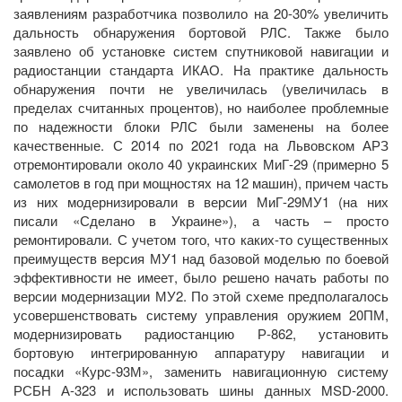
заявлениям разработчика позволило на 20-30% увеличить
дальность обнаружения бортовой РЛС. Также было
заявлено об установке систем спутниковой навигации и
радиостанции стандарта ИКАО. На практике дальность
обнаружения почти не увеличилась (увеличилась в
пределах считанных процентов), но наиболее проблемные
по надежности блоки РЛС были заменены на более
качественные. С 2014 по 2021 года на Львовском АРЗ
отремонтировали около 40 украинских МиГ-29 (примерно 5
самолетов в год при мощностях на 12 машин), причем часть
из них модернизировали в версии МиГ-29МУ1 (на них
писали «Сделано в Украине»), а часть – просто
ремонтировали. С учетом того, что каких-то существенных
преимуществ версия МУ1 над базовой моделью по боевой
эффективности не имеет, было решено начать работы по
версии модернизации МУ2. По этой схеме предполагалось
усовершенствовать систему управления оружием 20ПМ,
модернизировать радиостанцию Р-862, установить
бортовую интегрированную аппаратуру навигации и
посадки «Курс-93М», заменить навигационную систему
РСБН А-323 и использовать шины данных MSD-2000.