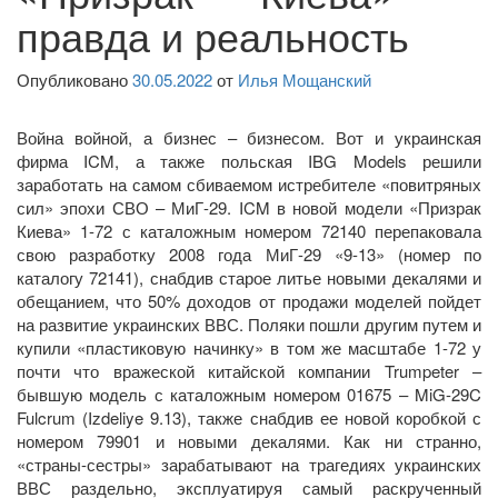
правда и реальность
Опубликовано
30.05.2022
от
Илья Мощанский
Война войной, а бизнес – бизнесом. Вот и украинская
фирма ICM, а также польская IBG Models решили
заработать на самом сбиваемом истребителе «повитряных
сил» эпохи СВО – МиГ-29. ICM в новой модели «Призрак
Киева» 1-72 с каталожным номером 72140 перепаковала
свою разработку 2008 года МиГ-29 «9-13» (номер по
каталогу 72141), снабдив старое литье новыми декалями и
обещанием, что 50% доходов от продажи моделей пойдет
на развитие украинских ВВС. Поляки пошли другим путем и
купили «пластиковую начинку» в том же масштабе 1-72 у
почти что вражеской китайской компании Trumpeter –
бывшую модель с каталожным номером 01675 – MiG-29C
Fulcrum (Izdeliye 9.13), также снабдив ее новой коробкой с
номером 79901 и новыми декалями. Как ни странно,
«страны-сестры» зарабатывают на трагедиях украинских
ВВС раздельно, эксплуатируя самый раскрученный