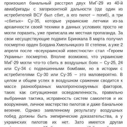
произошел банальный расстрел двух МиГ-29 из 40-й
авиабригады с загоризонтной дальности (где один из
истребителей ВСУ был сбит, а его пилот – погиб), а три
«сбитых» Су-35, которые украинские летчики из-за
архаичности своей техники в данных условиях просто не
могли поразить, уже приписала им местная пропаганда. За
свои несуществующие подвиги Бринжала 8 марта получил
посмертно орден Богдана Хмельницкого III степени, а уже 2
апреля после «всеукраинской известности» стал «Героем
Украины» посмертно. Вполне возможно, что украинские
МиГ-29 могли что-то сбить в воздушных боях – Су-25, 24
или Су-34 с подвешенными бомбами, но в истории с
истребителями Су-30 или Су-35 – это маловероятно. В
целом и общем успех в воздушном сражении сводится к
массе разнообразных малопрогнозируемых факторов,
таких как ситуационная осведомленность, правильно
выбранная тактика, исправность систем самолетов и их
вооружения, личное мастерство пилотов и даже банальное
везение. Однако заявленному результату воздушных
побед должны быть эмпирические доказательства, а у
украинских пилотов их нет. Зато имеется другая