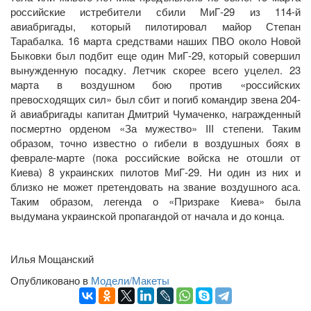
российские истребители сбили МиГ-29 из 114-й
авиабригады, который пилотировал майор Степан
Тарабалка. 16 марта средствами наших ПВО около Новой
Быковки был подбит еще один МиГ-29, который совершил
вынужденную посадку. Летчик скорее всего уцелел. 23
марта в воздушном бою против «российских
превосходящих сил» был сбит и погиб командир звена 204-
й авиабригады капитан Дмитрий Чумаченко, награжденный
посмертно орденом «За мужество» III степени. Таким
образом, точно известно о гибели в воздушных боях в
феврале-марте (пока российские войска не отошли от
Киева) 8 украинских пилотов МиГ-29. Ни один из них и
близко не может претендовать на звание воздушного аса.
Таким образом, легенда о «Призраке Киева» была
выдумана украинской пропагандой от начала и до конца.
Илья Мощанский
Опубликовано в
Модели/Макеты