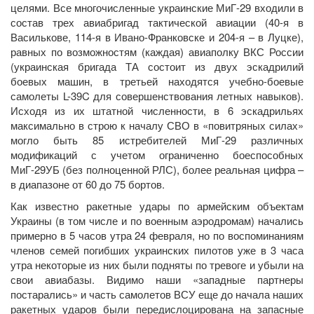
целями. Все многочисленные украинские МиГ-29 входили в
состав трех авиабригад тактической авиации (40-я в
Василькове, 114-я в Ивано-Франковске и 204-я – в Луцке),
равных по возможностям (каждая) авиаполку ВКС России
(украинская бригада ТА состоит из двух эскадрилий
боевых машин, в третьей находятся учебно-боевые
самолеты L-39C для совершенствования летных навыков).
Исходя из их штатной численности, в 6 эскадрильях
максимально в строю к началу СВО в «повитряных силах»
могло быть 85 истребителей МиГ-29 различных
модификаций с учетом ограниченно боеспособных
МиГ-29УБ (без полноценной РЛС), более реальная цифра –
в диапазоне от 60 до 75 бортов.
Как известно ракетные удары по армейским объектам
Украины (в том числе и по военным аэродромам) начались
примерно в 5 часов утра 24 февраля, но по воспоминаниям
членов семей погибших украинских пилотов уже в 3 часа
утра некоторые из них были подняты по тревоге и убыли на
свои авиабазы. Видимо наши «западные партнеры
постарались» и часть самолетов ВСУ еще до начала наших
ракетных ударов были передислоцирована на запасные