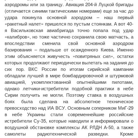
аэродромы или за границу. Авиация 204-й Луцкой бригады
(отличается синими тактическими номерами) еще за час до
удара покинула основной аэродром – наш первый
«ракетный налет» пришелся по пустым стоянкам. А вот 40-
я Васильковская авиабригада точно попала под удар
«калибров», но тоже частично сохранила свою матчасть, а
впоследствии сменила свой основной аэродром
базирования – подальше от осажденного Киева. Именно
этим объясняется живучесть «повитряных сил», остатки
которых продолжают периодически вылетать на задания до
сих пор. ВКС России по итогам сирийской кампании
обладали лучшей в мире бомбардировочной и штурмовой
авиацией, укомплектованной опытнейшими пилотами,
однако летчики-истребители подобной практики в небе
Сирии получить не могли. Поэтому ставка в воздушных
боях была сделана на абсолютное техническое
превосходство над ИА ВСУ. Основным соперником МиГ-29
в небе Украины стали современнейшие российские
истребители Су-35, которые наводили и информировали о
воздушной обстановке комплексы АК РЛДН А-50, а также
самолеты радиотехнической разведки. Кроме