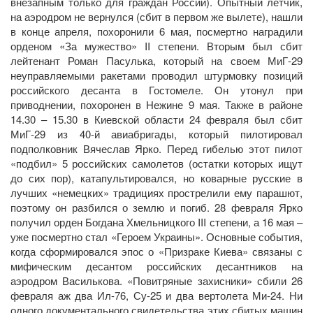
внезапным только для граждан России). Опытный летчик,
на аэродром не вернулся (сбит в первом же вылете), нашли
в конце апреля, похоронили 6 мая, посмертно наградили
орденом «За мужество» II степени. Вторым был сбит
лейтенант Роман Пасулька, который на своем МиГ-29
неуправляемыми ракетами проводил штурмовку позиций
российского десанта в Гостомеле. Он утонул при
приводнении, похоронен в Нежине 9 мая. Также в районе
14.30 – 15.30 в Киевской области 24 февраля был сбит
МиГ-29 из 40-й авиабригады, который пилотировал
подполковник Вячеслав Ярко. Перед гибелью этот пилот
«подбил» 5 российских самолетов (остатки которых ищут
до сих пор), катапультировался, но коварные русские в
лучших «немецких» традициях прострелили ему парашют,
поэтому он разбился о землю и погиб. 28 февраля Ярко
получил орден Богдана Хмельницкого III степени, а 16 мая –
уже посмертно стал «Героем Украины». Основные события,
когда сформировался эпос о «Призраке Киева» связаны с
мифическим десантом российских десантников на
аэродром Василькова. «Повитряные захисники» сбили 26
февраля аж два Ил-76, Су-25 и два вертолета Ми-24. Ни
одного документального свидетельства этих сбитых машин