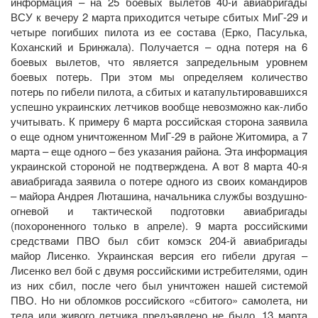
информация – на 25 боевых вылетов 40-й авиабригады
ВСУ к вечеру 2 марта приходится четыре сбитых МиГ-29 и
четыре погибших пилота из ее состава (Ерко, Пасулька,
Коханский и Бринжала). Получается – одна потеря на 6
боевых вылетов, что является запредельным уровнем
боевых потерь. При этом мы определяем количество
потерь по гибели пилота, а сбитых и катапультировавшихся
успешно украинских летчиков вообще невозможно как-либо
учитывать. К примеру 6 марта российская сторона заявила
о еще одном уничтоженном МиГ-29 в районе Житомира, а 7
марта – еще одного – без указания района. Эта информация
украинской стороной не подтверждена. А вот 8 марта 40-я
авиабригада заявила о потере одного из своих командиров
– майора Андрея Люташина, начальника службы воздушно-
огневой и тактической подготовки авиабригады
(похороненного только в апреле). 9 марта российскими
средствами ПВО был сбит комэск 204-й авиабригады
майор Лисенко. Украинская версия его гибели другая –
Лисенко вел бой с двумя российскими истребителями, один
из них сбил, после чего был уничтожен нашей системой
ПВО. Но ни обломков российского «сбитого» самолета, ни
тела или живого летчика предъявлено не было. 13 марта