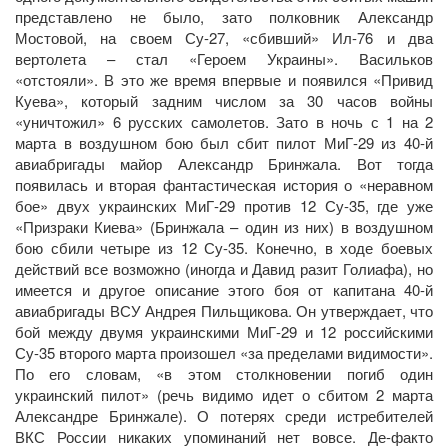
представлено не было, зато полковник Александр
Мостовой, на своем Су-27, «сбивший» Ил-76 и два
вертолета – стал «Героем Украины». Васильков
«отстояли». В это же время впервые и появился «Привид
Куева», который задним числом за 30 часов войны
«уничтожил» 6 русских самолетов. Зато в ночь с 1 на 2
марта в воздушном бою был сбит пилот МиГ-29 из 40-й
авиабригады майор Александр Бринжала. Вот тогда
появилась и вторая фантастическая история о «неравном
бое» двух украинских МиГ-29 против 12 Су-35, где уже
«Призраки Киева» (Бринжала – один из них) в воздушном
бою сбили четыре из 12 Су-35. Конечно, в ходе боевых
действий все возможно (иногда и Давид разит Голиафа), но
имеется и другое описание этого боя от капитана 40-й
авиабригады ВСУ Андрея Пильщикова. Он утверждает, что
бой между двумя украинскими МиГ-29 и 12 российскими
Су-35 второго марта произошел «за пределами видимости».
По его словам, «в этом столкновении погиб один
украинский пилот» (речь видимо идет о сбитом 2 марта
Александре Бринжале). О потерях среди истребителей
ВКС России никаких упоминаний нет вовсе. Де-факто