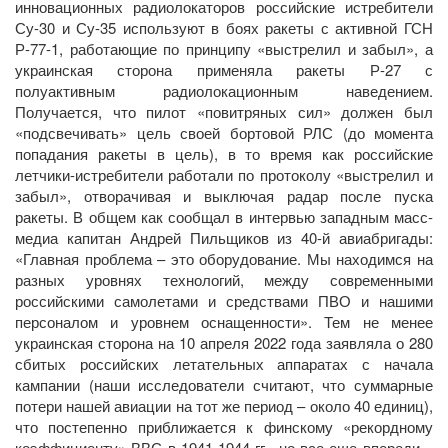
инновационных радиолокаторов российские истребители
Су-30 и Су-35 используют в боях ракеты с активной ГСН
Р-77-1, работающие по принципу «выстрелил и забыл», а
украинская сторона применяла ракеты Р-27 с
полуактивным радиолокационным наведением.
Получается, что пилот «повитряных сил» должен был
«подсвечивать» цель своей бортовой РЛС (до момента
попадания ракеты в цель), в то время как российские
летчики-истребители работали по протоколу «выстрелил и
забыл», отворачивая и выключая радар после пуска
ракеты. В общем как сообщал в интервью западным масс-
медиа капитан Андрей Пильщиков из 40-й авиабригады:
«Главная проблема – это оборудование. Мы находимся на
разных уровнях технологий, между современными
российскими самолетами и средствами ПВО и нашими
персоналом и уровнем оснащенности». Тем не менее
украинская сторона на 10 апреля 2022 года заявляла о 280
сбитых российских летательных аппаратах с начала
кампании (наши исследователи считают, что суммарные
потери нашей авиации на тот же период – около 40 единиц),
что постепенно приближается к финскому «рекордному
коэффициенту» ВВС в 1941-1944 гг., но все еще впереди –