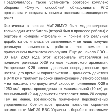
Предполагалось также установить бортовой комплекс
обороны «Омут», способный обнаруживать РЛС
противника и создавать помехи головкам самонаведения
ракет.
Фактически в версии МиГ-29МУ2 был модернизирован
только один истребитель (второй был в процессе работы) с
бортовым номером «12-белый» – причем его реальные
доработки отличались от заявленных – он лишь получил
реальную возможность работать «по земле» с
применением высокоточного оружия. Еще до начала СВО –
30 мая 2020 года этот истребитель отстрелялся на
полигоне ракетами X-29 из еще «советского арсенала».
Устаревшие X-29 имеют довольно посредственные для
настоящего времени характеристики – дальность действия
в 8-10 км и требуют высокой квалификации летного состава
– на максимально допустимой скорости применения X-29 в
1250 км/ч время прохождения от максимальной (10 км) до
минимальной (2 км) дальности составляет лишь 20 секунд.
Тем не менее, возможность применения перспективных
управляемых боеприпасов должна повысить скромные
возможности МиГ-29 ВВС Украины в борьбе с наземными