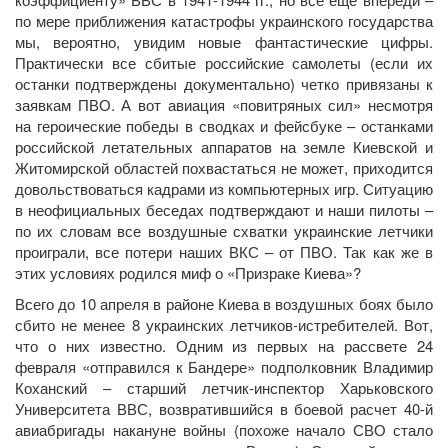
по мере приближения катастрофы украинского государства
мы, вероятно, увидим новые фантастические цифры.
Практически все сбитые российские самолеты (если их
останки подтверждены документально) четко привязаны к
заявкам ПВО. А вот авиация «повитряных сил» несмотря
на героические победы в сводках и фейсбуке – останками
российской летательных аппаратов на земле Киевской и
Житомирской областей похвастаться не может, приходится
довольствоваться кадрами из компьютерных игр. Ситуацию
в неофициальных беседах подтверждают и наши пилоты –
по их словам все воздушные схватки украинские летчики
проиграли, все потери наших ВКС – от ПВО. Так как же в
этих условиях родился миф о «Призраке Киева»?
Всего до 10 апреля в районе Киева в воздушных боях было
сбито не менее 8 украинских летчиков-истребителей. Вот,
что о них известно. Одним из первых на рассвете 24
февраля «отправился к Бандере» подполковник Владимир
Коханский – старший летчик-инспектор Харьковского
Университета ВВС, возвратившийся в боевой расчет 40-й
авиабригады накануне войны (похоже начало СВО стало