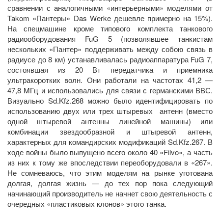
сравнении с аналогичными «интерьерными» моделями от
Takom «Пантеры» Das Werke дешевле примерно на 15%).
На спецмашине кроме типового комплекта танкового
радиооборудования FuG 5 (позволявшее танкистам
нескольких «Пантер» поддерживать между собою связь в
радиусе до 8 км) устанавливалась радиоаппаратура FuG 7,
состоявшая из 20 Вт передатчика и приемника
ультракоротких волн. Они работали на частотах 41,2 —
47,8 MГц и использовались для связи с германскими ВВС.
Визуально Sd.Kfz.268 можно было идентифицировать по
использованию двух или трех штыревых антенн (вместо
одной штыревой антенны линейной машины) или
комбинации звездообразной и штыревой антенн,
характерных для командирских модификаций Sd.Kfz.267. В
ходе войны было выпущено всего около 40 «Filvo», а часть
из них к тому же впоследствии переоборудовали в «267».
Не сомневаюсь, что этим моделям на рынке уготована
долгая, долгая жизнь — до тех пор пока следующий
начинающий производитель не начнет свою деятельность с
очередных «пластиковых клонов» этого танка.