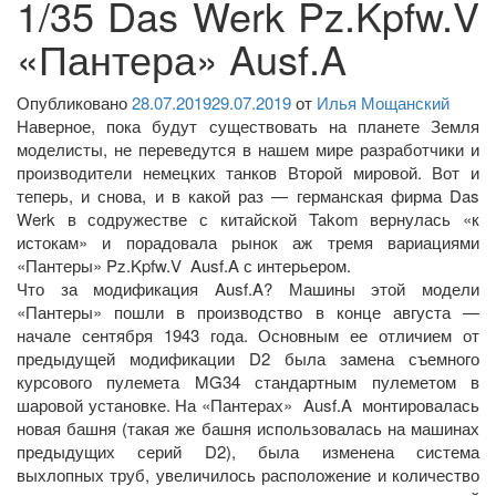
1/35 Das Werk Pz.Kpfw.V
«Пантера» Ausf.A
Опубликовано
28.07.2019
29.07.2019
от
Илья Мощанский
Наверное, пока будут существовать на планете Земля
моделисты, не переведутся в нашем мире разработчики и
производители немецких танков Второй мировой. Вот и
теперь, и снова, и в какой раз — германская фирма Das
Werk в содружестве с китайской Takom вернулась «к
истокам» и порадовала рынок аж тремя вариациями
«Пантеры» Pz.Kpfw.V Ausf.A с интерьером.
Что за модификация Ausf.A? Машины этой модели
«Пантеры» пошли в производство в конце августа —
начале сентября 1943 года. Основным ее отличием от
предыдущей модификации D2 была замена съемного
курсового пулемета MG34 стандартным пулеметом в
шаровой установке. На «Пантерах» Ausf.A монтировалась
новая башня (такая же башня использовалась на машинах
предыдущих серий D2), была изменена система
выхлопных труб, увеличилось расположение и количество