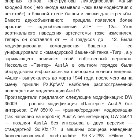
опорных катков, конструкторы ликвидировали малый
входной люк ( его иногда называли «люк взаимодействия с
пехотой») в боковой стене башни и лючки для стрельбы.
Вместо двухобъективного прицела появился более
простой — однообъективный ZTF — 12a. Угол
вертикального наведения артсистемы тоже изменился,
теперь он составлял от — 8 градусов до + 12. Была
модифицирована командирская башенка — ее
унифицировали с командирской башенкой танка «Тигр», а у
заряжающего появился свой собственный перископ.
Несколько «Пантер» Ausf.A в опытном порядке были
оборудованы инфракрасными приборами ночного видения.
«Ашки» выпускались до марта 1944 года, после чего им на
смену пришли Pz.Kpfw.V наиболее распространенной
впоследствии модификации Ausf.G.
Производители предлагают следующие модификации: DW
35009 — ранняя модификация «Пантеры» Ausf.A без
интерьера; DW 35010 — «ранняя/средняя» модификация
(так написано на коробке) Ausf.A без интерьера; DW 35011
— поздняя Ausf.A без интерьера в двух версиях —
стандартной Sd.Kfz.171 и машины офицера наведения
(корректировщика) люфтваффе Sd.Kfz.268 «Filvo» (в