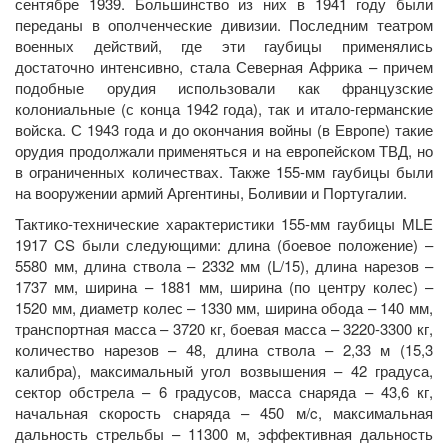
сентябре 1939. Большинство из них в 1941 году были
переданы в ополченческие дивизии. Последним театром
военных действий, где эти гаубицы применялись
достаточно интенсивно, стала Северная Африка – причем
подобные орудия использовали как французские
колониальные (с конца 1942 года), так и итало-германские
войска. С 1943 года и до окончания войны (в Европе) такие
орудия продолжали применяться и на европейском ТВД, но
в ограниченных количествах. Также 155-мм гаубицы были
на вооружении армий Аргентины, Боливии и Португалии.
Тактико-технические характеристики 155-мм гаубицы MLE
1917 CS были следующими: длина (боевое положение) –
5580 мм, длина ствола – 2332 мм (L/15), длина нарезов –
1737 мм, ширина – 1881 мм, ширина (по центру колес) –
1520 мм, диаметр колес – 1330 мм, ширина обода – 140 мм,
транспортная масса – 3720 кг, боевая масса – 3220-3300 кг,
количество нарезов – 48, длина ствола – 2,33 м (15,3
калибра), максимальный угол возвышения – 42 градуса,
сектор обстрела – 6 градусов, масса снаряда – 43,6 кг,
начальная скорость снаряда – 450 м/c, максимальная
дальность стрельбы – 11300 м, эффективная дальность