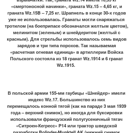
«смертоносной начинки», граната Wz.15 – 4,65 кг, и
граната Wz.15B – 7,25 кг. Шрапнель в конце 30-х годов
уже не использовалась. Гранаты могли снаряжаться
тротилом (на боеприпасе обозначался желтым цветом),
мелинитом (зеленым) и шнейдеритом (желтый с
красным). Для стрельбы использовалось семь видов
зарядов и три типа порохов. Так называемая
«расчетная огневая единица» в артиллерии Войска
Польского состояла из 18 гранат Wz.1914 и 6 гранат
Wz.1915.
В польской армии 155-мм гаубицы «Шнейдер» имели
индекс Wz.17. Большинство из них
перемещалось конной тягой (как на параде 3 мая 1939
года – верхний снимок), но иногда для буксировки
использовали французский полугусеничный тягач
«Ситроен-Кегресс» P14 или трактор шведской
разработки Bolinder-Munktell AK (нижний снимок