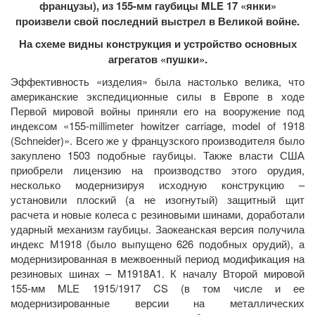
французы), из 155-мм гаубицы MLE 17 «янки»
произвели свой последний выстрел в Великой войне.
На схеме видны конструкция и устройство основных
агрегатов «пушки».
Эффективность «изделия» была настолько велика, что
американские экспедиционные силы в Европе в ходе
Первой мировой войны приняли его на вооружение под
индексом «155-millimeter howitzer carriage, model of 1918
(Schneider)». Всего же у французского производителя было
закуплено 1503 подобные гаубицы. Также власти США
приобрели лицензию на производство этого орудия,
несколько модернизируя исходную конструкцию –
установили плоский (а не изогнутый) защитный щит
расчета и новые колеса с резиновыми шинами, доработали
ударный механизм гаубицы. Заокеанская версия получила
индекс М1918 (было выпущено 626 подобных орудий), а
модернизированная в межвоенный период модификация на
резиновых шинах – M1918A1. К началу Второй мировой
155-мм MLE 1915/1917 CS (в том числе и ее
модернизированные версии на металлических