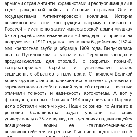
армиями стран Антанты, франкистами и республиканцами в
ходе гражданской войны в Испании, странами Оси и
государствами Антигитлеровской коалиции. История
возникновения этой конструкции напрямую связана с
Россией – именно по заказу императорской армии «пушка»
была разработана инженерами «Шнейдера» и принята на
вооружение в 1910 году под названием 6-дюймовая (152,4-
мм) крепостная гаубица образца 1909 года. Выпускалась
она на Путиловском, а затем и на Пермском заводах и
предназначалась для стрельбы с закрытых позиций,
контрбатарейной борьбы и уничтожения особо
защищенных объектов в тылу врага. С началом Великой
войны орудие стало использоваться в полевых условиях и
зарекомендовало себя с самой лучшей стороны – военные
отмечали точность и надежность артсистемы. А вот у
французов, которых «боши» в 1914 году прижали к Парижу,
дела обстояли многим хуже. Наши союзники по Антанте в
решении большинства задач уповали на свою
универсальную 75-мм пушку, но в условиях надвигающейся
позиционной войны ее «тактико-технических
возможностей» для их решения было явно недостаточно. А