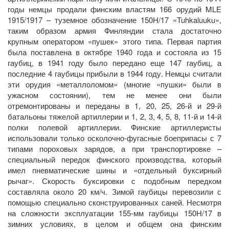
годы немцы продали финским властям 166 орудий MLE
1915/1917 – туземное обозначение 150H/17 «Tuhkaluuku»,
таким образом армия Финляндии стала достаточно
крупным оператором «пушек» этого типа. Первая партия
была поставлена в октябре 1940 года и состояла из 15
гаубиц, в 1941 году было передано еще 147 гаубиц, а
последние 4 гаубицы прибыли в 1944 году. Немцы считали
эти орудия «металлоломом» (многие «пушки» были в
ужасном состоянии), тем не менее они были
отремонтированы и переданы в 1, 20, 25, 26-й и 29-й
батальоны тяжелой артиллерии и 1, 2, 3, 4, 5, 8, 11-й и 14-й
полки полевой артиллерии. Финские артиллеристы
использовали только осколочно-фугасные боеприпасы с 7
типами пороховых зарядов, а при транспортировке –
специальный передок финского производства, который
имел пневматические шины и «отдельный буксирный
рычаг». Скорость буксировки с подобным передком
составляла около 20 км/ч. Зимой гаубицы перевозили с
помощью специально сконструированных саней. Несмотря
на сложности эксплуатации 155-мм гаубицы 150H/17 в
зимних условиях, в целом и общем она финским