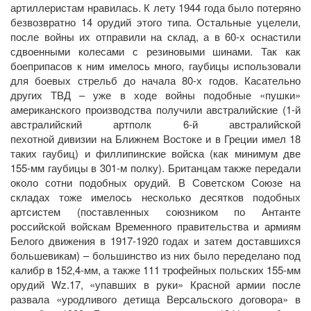
артиллеристам нравилась. К лету 1944 года было потеряно
безвозвратно 14 орудий этого типа. Остальные уцелели,
после войны их отправили на склад, а в 60-х оснастили
сдвоенными колесами с резиновыми шинами. Так как
боеприпасов к ним имелось много, гаубицы использовали
для боевых стрельб до начала 80-х годов. Касательно
других ТВД – уже в ходе войны подобные «пушки»
американского производства получили австралийские (1-й
австралийский артполк 6-й австралийской
пехотной дивизии на Ближнем Востоке и в Греции имел 18
таких гаубиц) и филлипинские войска (как минимум две
155-мм гаубицы в 301-м полку). Британцам также передали
около сотни подобных орудий. В Советском Союзе на
складах тоже имелось несколько десятков подобных
артсистем (поставленных союзником по Антанте
российской войскам Временного правительства и армиям
Белого движения в 1917-1920 годах и затем доставшихся
большевикам) – большинство из них было переделано под
калибр в 152,4-мм, а также 111 трофейных польских 155-мм
орудий Wz.17, «упавших в руки» Красной армии после
развала «уродливого детища Версальского договора» в