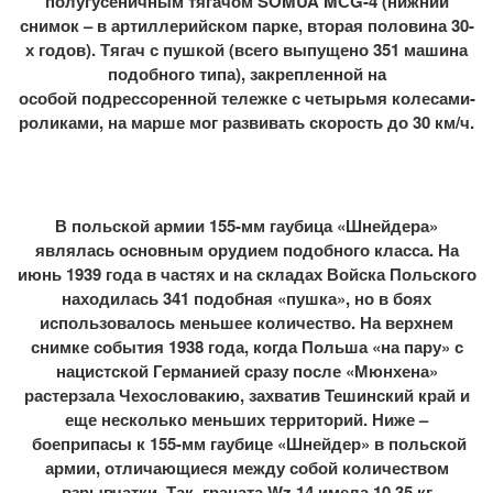
полугусеничным тягачом SOMUA MСG-4 (нижний
снимок – в артиллерийском парке, вторая половина 30-
х годов). Тягач с пушкой (всего выпущено 351 машина
подобного типа), закрепленной на
особой подрессоренной тележке с четырьмя колесами-
роликами, на марше мог развивать скорость до 30 км/ч.
В польской армии 155-мм гаубица «Шнейдера»
являлась основным орудием подобного класса. На
июнь 1939 года в частях и на складах Войска Польского
находилась 341 подобная «пушка», но в боях
использовалось меньшее количество. На верхнем
снимке события 1938 года, когда Польша «на пару» с
нацистской Германией сразу после «Мюнхена»
растерзала Чехословакию, захватив Тешинский край и
еще несколько меньших территорий. Ниже –
боеприпасы к 155-мм гаубице «Шнейдер» в польской
армии, отличающиеся между собой количеством
взрывчатки. Так, граната Wz.14 имела 10,35 кг