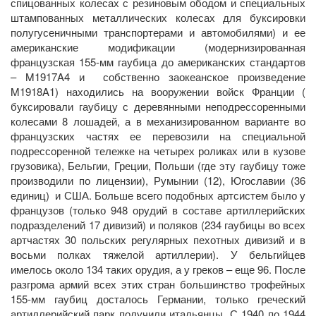
спицованных колесах с резиновым ободом и специальных
штампованных металлических колесах для буксировки
полугусеничными транспортерами и автомобилями) и ее
американские модификации (модернизированная
французская 155-мм гаубица до американских стандартов
– M1917A4 и собственно заокеанское произведение
M1918A1) находились на вооружении войск Франции (
буксировали гаубицу с деревянными неподрессоренными
колесами 8 лошадей, а в механизированном варианте во
французских частях ее перевозили на специальной
подрессоренной тележке на четырех роликах или в кузове
грузовика), Бельгии, Греции, Польши (где эту гаубицу тоже
производили по лицензии), Румынии (12), Югославии (36
единиц) и США. Больше всего подобных артсистем было у
французов (только 948 орудий в составе артиллерийских
подразделений 17 дивизий) и поляков (234 гаубицы во всех
артчастях 30 польских регулярных пехотных дивизий и в
восьми полках тяжелой артиллерии). У бельгийцев
имелось около 134 таких орудия, а у греков – еще 96. После
разгрома армий всех этих стран большинство трофейных
155-мм гаубиц досталось Германии, только греческий
артиллерийский парк получили итальянцы. С 1940 по 1944