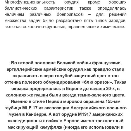
Многофункциональность орудия кроме хороших
баллистических характеристик также определялась
наличием различных боеприпасов – для решения
множества задач было разработано пять типов зарядов,
включая осколочно-фугасные, шрапнельные и химические.
Во второй половине Великой войны французские
артиллерийские армейские орудия как правило стали
окрашивать в серо-голубой защитный цвет в тон
оттенка полевого обмундирования «блю оризон». Такая
окраска продержалась в Европе до начала 30-х, в
колониях же пушки были всегда темно-зеленого цвета.
Именно в стиле Первой мировой окрашена 155-мм
гаубица MLE 17 из экспозиции Австралийского военного
музея в Канберре. А вот орудие М1917 американских
экспедиционных войск в Европе имело трехцветный
маскирующий камуфляж (иногда его использовали и