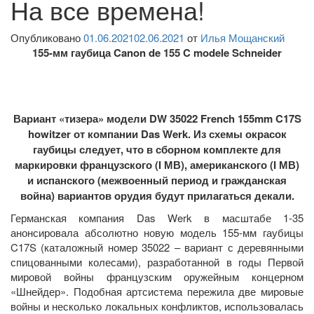
На все времена!
Опубликовано
01.06.2021
02.06.2021
от
Илья Мощанский
155-мм гаубица Canon de 155 C modele Schneider
Вариант «тизера» модели DW 35022 French 155mm C17S
howitzer от компании Das Werk. Из схемы окрасок
гаубицы следует, что в сборном комплекте для
маркировки французского (I МВ), американского (I МВ)
и испанского (межвоенный период и гражданская
война) вариантов орудия будут прилагаться декали.
Германская компания Das Werk в масштабе 1-35
анонсировала абсолютно новую модель 155-мм гаубицы
C17S (каталожный номер 35022 – вариант с деревянными
спицованными колесами), разработанной в годы Первой
мировой войны французским оружейным концерном
«Шнейдер». Подобная артсистема пережила две мировые
войны и несколько локальных конфликтов, использовалась