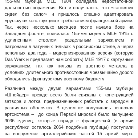
155-мм гаубица MLE 1904 обладала недостаточной
дальностью поражения. Вот и получалось, что «сапожник
сидел без сапог» и пришлось спешно адаптировать
«русскую» конструкцию к требованиям французской армии.
Так, через несколько месяцев после начала боев на
Западном фронте, появилась 155-мм модель MLE 1915 с
удлиненным стволом, раздельным заряжанием и
патронами в латунных гильзах в российском стиле, а через
неполных два года – модернизированная версия (которую
Das Werk и предлагает нам собрать) MLE 1917 с картузным
заряжанием, так как гильзы из цветного металла в
условиях длительного противостояния чрезвычайно дорого
обходились французскому военному бюджету.
Различия между двумя вариантами 155-мм гаубицы
«Шнейдер» прежде всего были связаны с конструкцией
затвора и лотка, предназначенных работать с зарядом в
различных оболочках. В целом же получилась неплохая
артсистема – до конца Первой мировой было выпущено
3035 единиц, которые наряду с французской (в армии
республики осталось 2064 подобные гаубицы) поступили
на вооружение артиллерийских частей 15 армий мира.