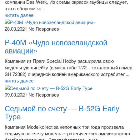
компании Das Werk. Из схемы окрасок гаубицы следует,
что в сборном ко...
читать далее
28.03.2021
No Responses
P-40M «Чудо новозеландской
авиации»
Компания из Праги Special Hobby расширила свою
модельную линейку (в масштабе 1/72 – каталожный номер
SH 72382) очередной копией американского истребител...
читать далее
09.03.2021
No Responses
Седьмой по счету — B-52G Early
Type
Компания Modelkollect за неполных три года произвела
седьмую по счету модель стратегического американского
бомбардировщика «Стратофортресс» в ма...